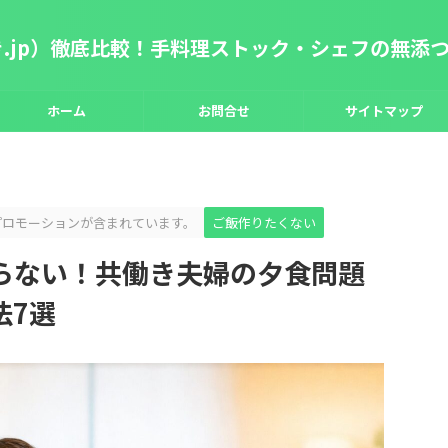
き.jp）徹底比較！手料理ストック・シェフの無添
ホーム
お問合せ
サイトマップ
プロモーションが含まれています。
ご飯作りたくない
らない！共働き夫婦の夕食問題
法7選