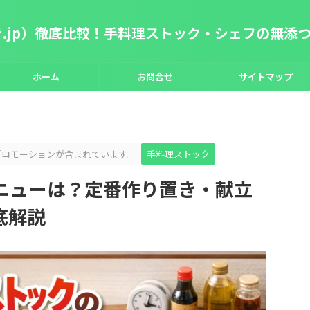
き.jp）徹底比較！手料理ストック・シェフの無添
ホーム
お問合せ
サイトマップ
プロモーションが含まれています。
手料理ストック
ニューは？定番作り置き・献立
底解説